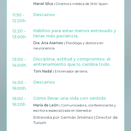
11:50
Mariel Silva
| Directora médica de SHA Spain
12:5
Descanso
11:50 -
12:20h
12:50
13:3
Hábitos para estar menos estresado y
12:20 -
tener más paciencia
13:00h
Dra. Ana Asensio
| Psicóloga y doctora en
neurociencia
13:30
14:0
Disciplina, actitud y compromiso: el
13:00 -
entrenamiento que lo cambia todo
14:00h
Toni Nadal
| Entrenador de tenis
14:00
Descanso
14:00 -
16:0
16:00h
16:00
Cómo llevar una vida con sentido
16:00 -
16:4
16:20h
María de León
| Comunicadora, conferenciante y
escritora especializada en bienestar
Entrevista por Germán Jiménez | Director de
Turium
16:40
17:2