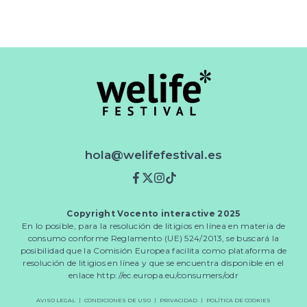
hola@welifefestival.es
Facebook
Twitter
Instagram
TikTok
Copyright Vocento interactive 2025
En lo posible, para la resolución de litigios en línea en materia de
consumo conforme Reglamento (UE) 524/2013, se buscará la
posibilidad que la Comisión Europea facilita como plataforma de
resolución de litigios en línea y que se encuentra disponible en el
enlace
http://ec.europa.eu/consumers/odr
AVISO LEGAL
CONDICIONES DE USO
PRIVACIDAD
POLÍTICA DE COOKIES