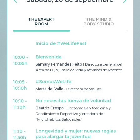
THE EXPERT
THE MIND &
ROOM
BODY STUDIO
Inicio de #WeLifeFest
Bienvenida
10:00 -
10:00
10:05h
10:4
Samary Fernández Feito
| Directora general del
Área de Lujo, Estilo de Vida y Revistas de Vocento
#SomosWeLife
10:05 -
10:40
10:10h
11:2
Marta del Valle
| Directora de WeLife
No necesitas fuerza de voluntad
10:10 -
11:10h
Beatriz Crespo
| Doctorada en Medicina y
Rendimiento Deportivo y creadora de
“Microhábitos Saludables”
11:20
11:50
Longevidad y mujer: nuevas reglas
11:10 -
para alargar la juventud
11:50h