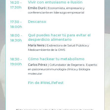
Vivir con entusiasmo e ilusión
16:20 -
17:30h
Emilio Duró
| Economista, empresario y
conferenciante en liderazgo empresarial
Descanso
17:20
17:30 -
18:0
18:00h
Qué puedes hacer tú para evitar el
18:00 -
desperdicio alimentario
18:30h
María Neira
| Exdirectora de Salud Pública y
Medioambiente de la OMS
Cómo hackear tu metabolismo
18:30 -
19:00h
Carlos Pérez
| Cofundador de Regenera. Experto
en psiconeuroinmunología clínica y biología
molecular
*E
Fin de #WeLifeFest